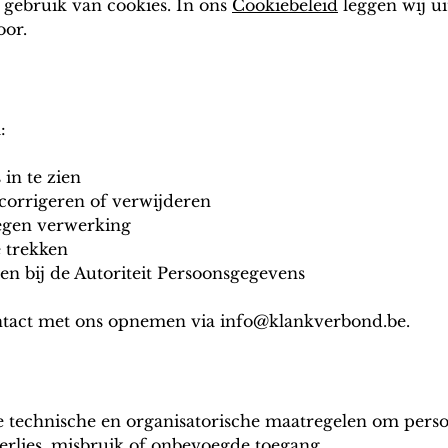
gebruik van cookies. In ons
Cookiebeleid
leggen wij ui
oor.
:
in te zien
 corrigeren of verwijderen
egen verwerking
e trekken
nen bij de Autoriteit Persoonsgegevens
ontact met ons opnemen via
info@klankverbond.be
.
 technische en organisatorische maatregelen om pers
rlies, misbruik of onbevoegde toegang.